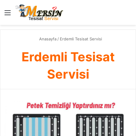
Menü
A
y
...
Anasayfa
/
Erdemli Tesisat Servisi
Erdemli Tesisat
Servisi