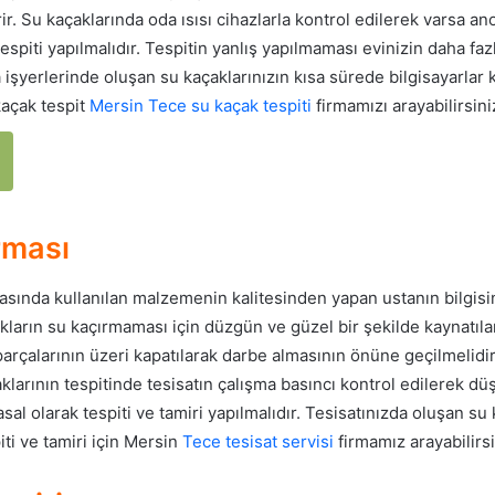
ir. Su kaçaklarında oda ısısı cihazlarla kontrol edilerek varsa a
 tespiti yapılmalıdır. Tespitin yanlış yapılmaması evinizin daha fa
 işyerlerinde oluşan su kaçaklarınızın kısa sürede bilgisayarlar k
kaçak tespit
Mersin Tece su kaçak tespiti
firmamızı arayabilirsini
rması
asında kullanılan malzemenin kalitesinden yapan ustanın bilgisi
akların su kaçırmaması için düzgün ve güzel bir şekilde kaynatı
parçalarının üzeri kapatılarak darbe almasının önüne geçilmelid
larının tespitinde tesisatın çalışma basıncı kontrol edilerek dü
asal olarak tespiti ve tamiri yapılmalıdır. Tesisatınızda oluşan su
ti ve tamiri için Mersin
Tece tesisat servisi
firmamız arayabilirsi