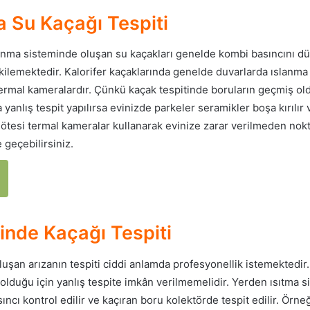
a Su Kaçağı Tespiti
ısınma sisteminde oluşan su kaçakları genelde kombi basıncını 
kilemektedir. Kalorifer kaçaklarında genelde duvarlarda ıslanma
ermal kameralardır. Çünkü kaçak tespitinde boruların geçmiş oldu
a yanlış tespit yapılırsa evinizde parkeler seramikler boşa kırılı
l ötesi termal kameralar kullanarak evinize zarar verilmeden nokta
 geçebilirsiniz.
inde Kaçağı Tespiti
uşan arızanın tespiti ciddi anlamda profesyonellik istemektedi
duğu için yanlış tespite imkân verilmemelidir. Yerden ısıtma si
sıncı kontrol edilir ve kaçıran boru kolektörde tespit edilir. Ör