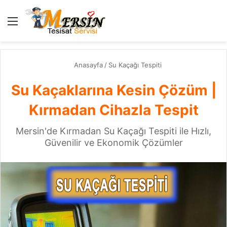
Menü
A
y
...
Anasayfa
/
Su Kaçağı Tespiti
Su Kaçaklarına Kesin Çözüm |
Kırmadan Cihazla Tespit
Mersin'de Kırmadan Su Kaçağı Tespiti ile Hızlı,
Güvenilir ve Ekonomik Çözümler