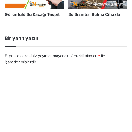
Görüntülü Su Kaçağı Tespiti
Su Sızıntısı Bulma Cihazla
Bir yanıt yazın
E-posta adresiniz yayınlanmayacak.
Gerekli alanlar
*
ile
işaretlenmişlerdir
Y
o
r
u
m
*